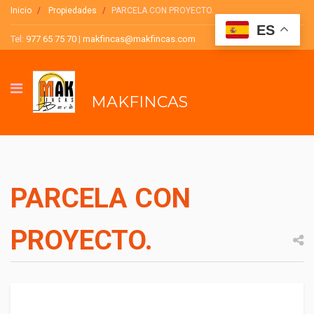
Inicio
Propiedades
PARCELA CON PROYECTO.
ES
Tel:
977 65 75 70
|
makfincas@makfincas.com
MAKFINCAS
PARCELA CON
PROYECTO.