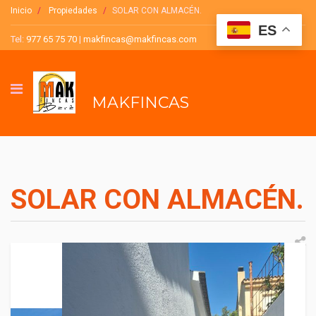
Inicio
Propiedades
SOLAR CON ALMACÉN.
ES
Tel:
977 65 75 70
|
makfincas@makfincas.com
MAKFINCAS
SOLAR CON ALMACÉN.