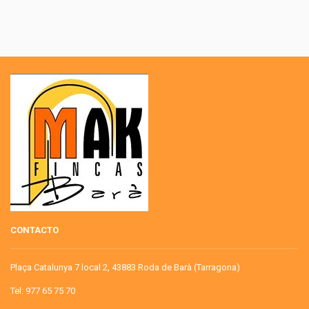
CONTACTO
Plaça Catalunya 7 local 2, 43883 Roda de Barà (Tarragona)
Tel: 977 65 75 70