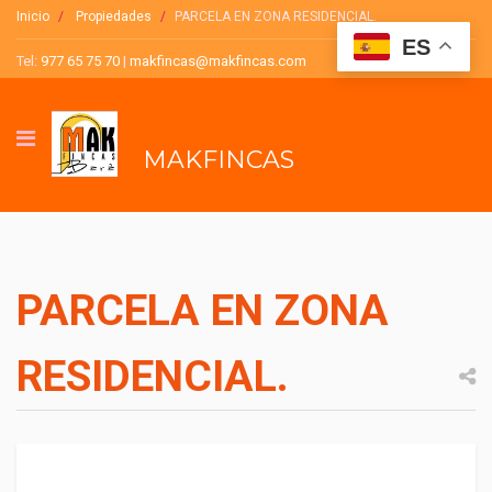
Inicio
Propiedades
PARCELA EN ZONA RESIDENCIAL.
ES
Tel:
977 65 75 70
|
makfincas@makfincas.com
MAKFINCAS
PARCELA EN ZONA
RESIDENCIAL.